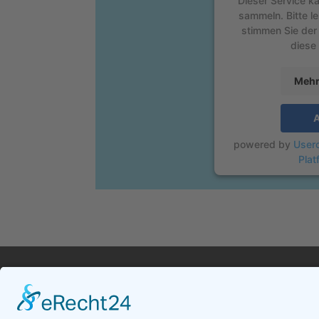
Dieser Service ka
sammeln. Bitte le
stimmen Sie der
diese
Mehr
A
powered by
User
Plat
Zahnärzte Töging
Im
Dr. Thomas Anthofer