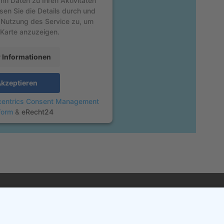
nn Daten zu Ihren Aktivitäten
sen Sie die Details durch und
 Nutzung des Service zu, um
 Karte anzuzeigen.
 Informationen
kzeptieren
centrics Consent Management
form
&
eRecht24
pressum